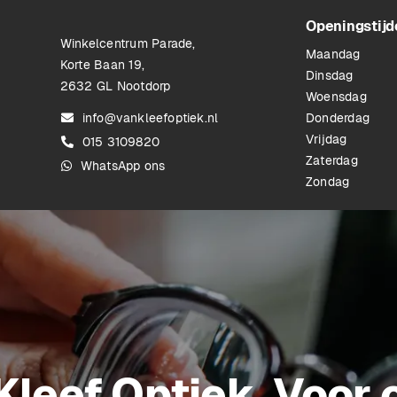
Openingstijd
Winkelcentrum Parade,
Maandag
Korte Baan 19,
Dinsdag
2632 GL Nootdorp
Woensdag
info@vankleefoptiek.nl
Donderdag
Vrijdag
015 3109820
Zaterdag
WhatsApp ons
Zondag
Kleef Optiek. Voor 