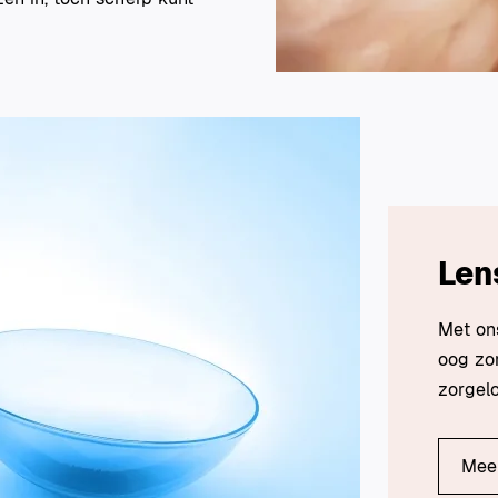
Len
Met ons
oog zo
zorgelo
Meer