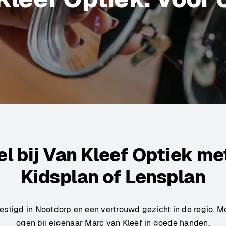
el bij Van Kleef Optiek met
Kidsplan of Lensplan
stigd in Nootdorp en een vertrouwd gezicht in de regio. Me
ogen bij eigenaar Marc van Kleef in goede handen.